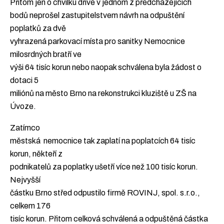
Přitom jen o chvilku dříve v jednom z předcházejících
bodů neprošel zastupitelstvem návrh na odpuštění
poplatků za dvě
vyhrazená parkovací místa pro sanitky Nemocnice
milosrdných bratří ve
výši 64 tisíc korun nebo naopak schválena byla žádost o
dotaci 5
miliónů na město Brno na rekonstrukci kluziště u ZŠ na
Úvoze.
Zatímco
městská nemocnice tak zaplatí na poplatcích 64 tisíc
korun, někteří z
podnikatelů za poplatky ušetří více než 100 tisíc korun.
Nejvyšší
částku Brno střed odpustilo firmě ROVINJ, spol. s.r.o.,
celkem 176
tisíc korun. Přitom celková schválená a odpuštěná částka