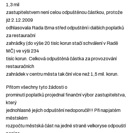
1,3 mil
zastupitelstvem není celou odpuštěnou částkou, protože
již 2.12.2009
odhlasovala Rada Brna střed odpuštění i dalších poplatků
za restaurační
zahrádky (do výše 20 tisíc korun stačí schválení v Radě
MČ) ve výši 234
tisíc korun. Celková odpuštěná částka za provozování
restauračních
zahrádek v centru města tak činí více než 1,5 mil. korun.
Přitom všechny tyto žádosti o
prominutí poplatků projednal finanční výbor zastupitelstva,
který
jednohlasně jejich odpuštění nedoporučil!!! Při napjatém
městském
rozpočtu městská část na jedné straně velkoryse odpouští