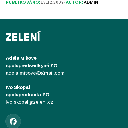
PUBLIKOVÁNO:
18.12.2009
•
AUTOR:
ADMIN
ZELENÍ
Adéla Mišove
spolupředsedkyně ZO
adela.misove@gmail.com
Ivo Skopal
spolupředseda ZO
ivo.skopal@zeleni.cz