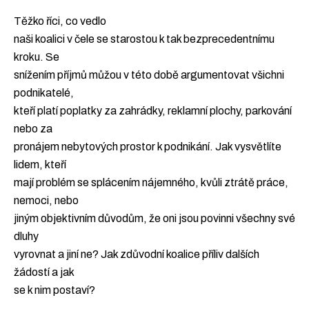
Těžko říci, co vedlo
naši koalici v čele se starostou k tak bezprecedentnímu
kroku. Se
snížením příjmů můžou v této době argumentovat všichni
podnikatelé,
kteří platí poplatky za zahrádky, reklamní plochy, parkování
nebo za
pronájem nebytových prostor k podnikání. Jak vysvětlíte
lidem, kteří
mají problém se splácením nájemného, kvůli ztrátě práce,
nemoci, nebo
jiným objektivním důvodům, že oni jsou povinni všechny své
dluhy
vyrovnat a jiní ne? Jak zdůvodní koalice příliv dalších
žádostí a jak
se k nim postaví?