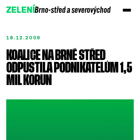
Brno-střed a severovýchod
ZELENÍ
18.12.2009
KOALICE NA BRNĚ STŘED
ODPUSTILA PODNIKATELŮM 1,5
MIL KORUN
Přidejte se
Podpořte nás