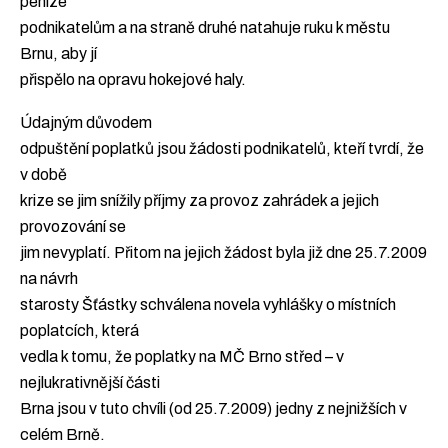
peníze
podnikatelům a na straně druhé natahuje ruku k městu
Brnu, aby jí
přispělo na opravu hokejové haly.
Údajným důvodem
odpuštění poplatků jsou žádosti podnikatelů, kteří tvrdí, že
v době
krize se jim snížily příjmy za provoz zahrádek a jejich
provozování se
jim nevyplatí. Přitom na jejich žádost byla již dne 25.7.2009
na návrh
starosty Šťástky schválena novela vyhlášky o místních
poplatcích, která
vedla k tomu, že poplatky na MČ Brno střed – v
nejlukrativnější části
Brna jsou v tuto chvíli (od 25.7.2009) jedny z nejnižších v
celém Brně.