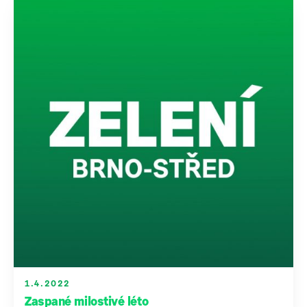
1.4.2022
Zaspané milostivé léto