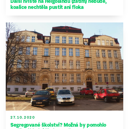
Další hřiště na Helgolandu (zatím) nebude,
koalice nechtěla pustit ani floka
27.10.2020
Segregované školství? Možná by pomohlo