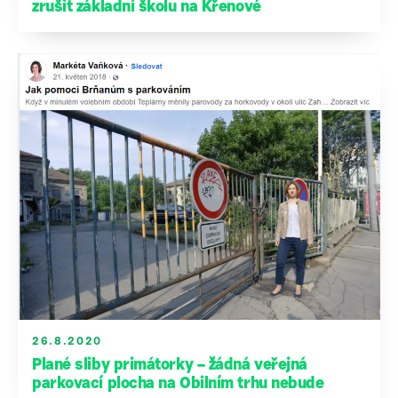
zrušit základní školu na Křenové
26.8.2020
Plané sliby primátorky – žádná veřejná
parkovací plocha na Obilním trhu nebude