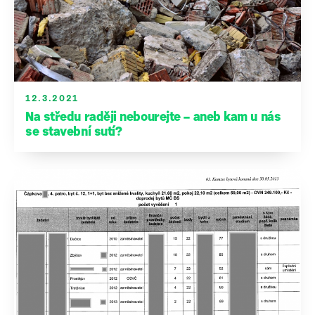
12.3.2021
Na středu raději nebourejte – aneb kam u nás
se stavební sutí?