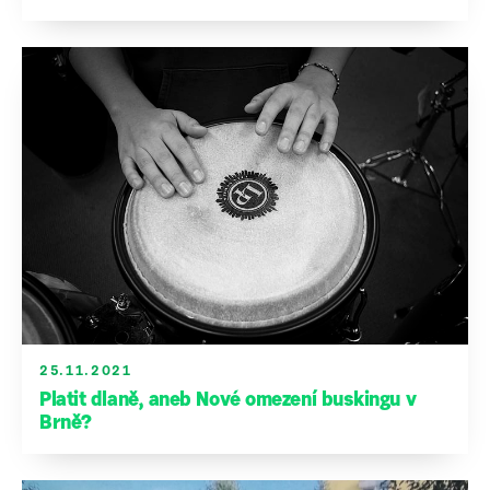
25.11.2021
Platit dlaně, aneb Nové omezení buskingu v
Brně?