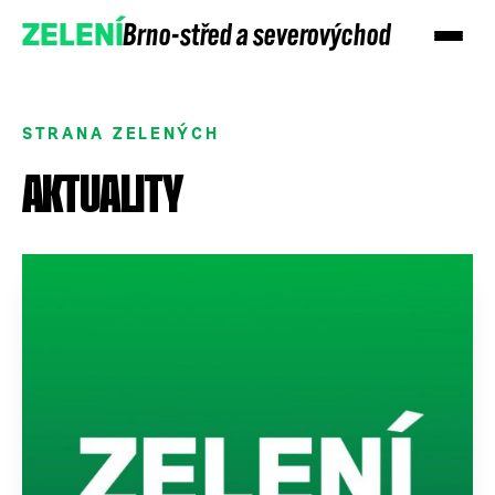
Brno-střed a severovýchod
ZELENÍ
STRANA ZELENÝCH
AKTUALITY
Přidejte se
Podpořte nás