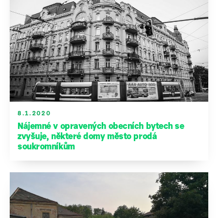
8.1.2020
Nájemné v opravených obecních bytech se
zvyšuje, některé domy město prodá
soukromníkům